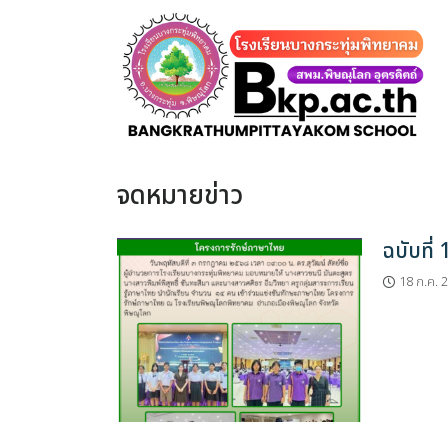
Skip
to
content
จดหมายข่าว
ฉบับที่
18 ก.ค. 