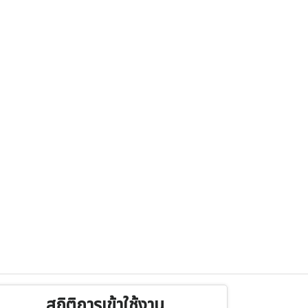
สถิติการเข้าใช้งาน