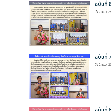
ฉบับที่
2 เม.ย. 
ฉบับที่
2 เม.ย. 
ฉบับที่