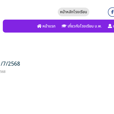
หน้าหลักโรงเรียน
หน้าแรก
เกี่ยวกับโรงเรียน บ.พ.
บ
 1/7/2568
2568