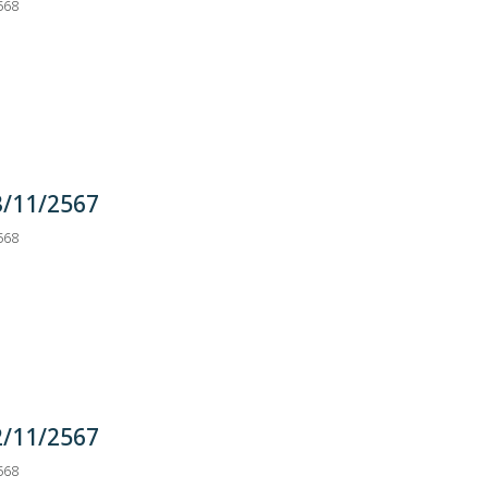
2568
 3/11/2567
2568
 2/11/2567
2568