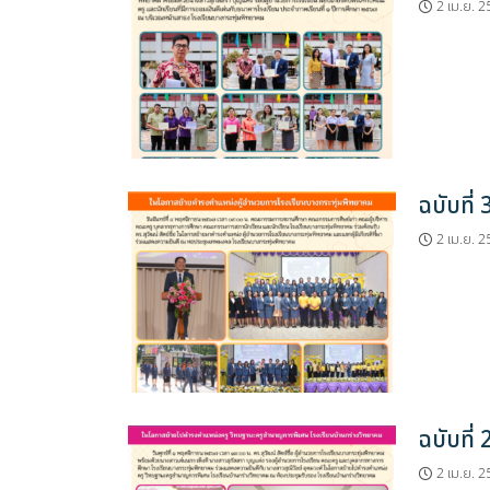
2 เม.ย. 
ฉบับที่
2 เม.ย. 
ฉบับที่
2 เม.ย. 