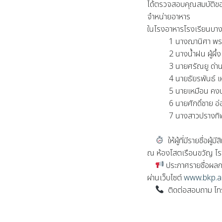
ได้ตรวจสอบคุณสมบัติของผู
จำหน่ายอาหาร
ในโรงอาหารโรงเรียนบางก
1 นางฌานิศา พรห
2 นางน้ำฝน ผู้ผึ้ง
3 นายศรัณยู ด่านไ
4 นายธัยรพันธ์ เห
5 นายเหมือน คงบุ
6 นายศักดิ์ชาย อ่
7 นางสาวปรางทิพย์ 
ให้ผู้ที่มีรายชื่อ
ณ ห้องโสตเรือนขวัญ โร
ประกาศรายชื่อผลก
ผ่านเว็บไซต์
www.bkp.a
ติดต่อสอบถาม โทร