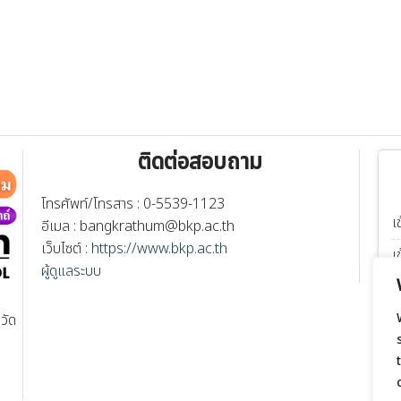
ติดต่อสอบถาม
โทรศัพท์/โทรสาร : 0-5539-1123
เ
อีเมล :
bangkrathum@bkp.ac.th
เว็บไซต์ :
https://www.bkp.ac.th
เ
ผู้ดูแลระบบ
เ
เ
วัด
เ
เ